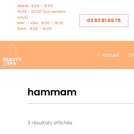
Trié
Aller
Mardi : 9:00 – 19:00
par
au
popularité
19:00 – 20:00 (sur rendez-
vous)
contenu
03 83 81 69 75
Mer. – Ven. : 9:00 – 19:00
Sam. : 9:00 – 14:00
Accueil
To
hammam
3 résultats affichés