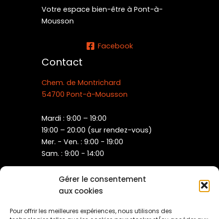
Votre espace bien-être à Pont-à-
Mousson
Facebook
Contact
Chem. de Montrichard
54700 Pont-à-Mousson
Mardi : 9:00 – 19:00
19:00 – 20:00 (sur rendez-vous)
Mer. - Ven. : 9:00 - 19:00
Sam. : 9:00 - 14:00
Gérer le consentement
Toutes nos prestations
aux cookies
Carte cadeau
Notre Plaquette
Pour offrir les meilleures expériences, nous utilisons des
Mon compte