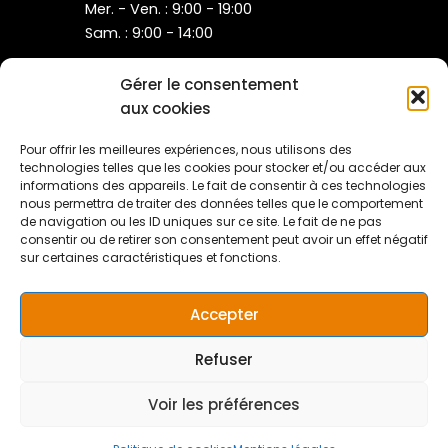
Mer. - Ven. : 9:00 - 19:00
Sam. : 9:00 - 14:00
Gérer le consentement
Toutes nos prestations
aux cookies
Carte cadeau
Notre Plaquette
Pour offrir les meilleures expériences, nous utilisons des
Mon compte
technologies telles que les cookies pour stocker et/ou accéder aux
informations des appareils. Le fait de consentir à ces technologies
Mentions légales
nous permettra de traiter des données telles que le comportement
Conditions Générales de Ventes
de navigation ou les ID uniques sur ce site. Le fait de ne pas
Politique de cookies (UE)
consentir ou de retirer son consentement peut avoir un effet négatif
sur certaines caractéristiques et fonctions.
Accepter
Refuser
Copyright © 2026 Beauty and Spa Pont-à-Mousson | Design ©
important
: Tout achat destiné à être offert est
yesmarge
envoyé sous forme de facture et doit être personnalisé par
Voir les préférences
vos soins. La durée de validité de chaque achat est de 6