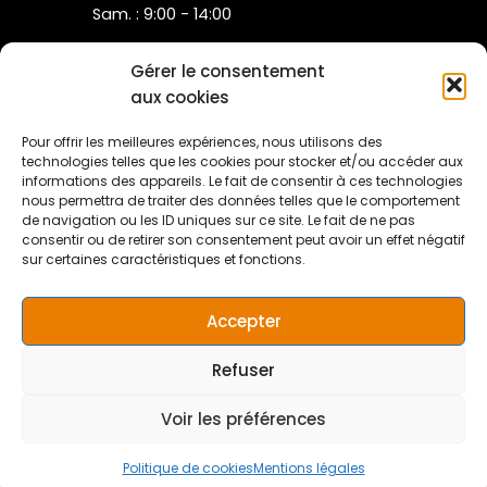
Sam. : 9:00 - 14:00
Gérer le consentement
Toutes nos prestations
aux cookies
Carte cadeau
Notre Plaquette
Pour offrir les meilleures expériences, nous utilisons des
Mon compte
technologies telles que les cookies pour stocker et/ou accéder aux
informations des appareils. Le fait de consentir à ces technologies
Mentions légales
nous permettra de traiter des données telles que le comportement
Conditions Générales de Ventes
de navigation ou les ID uniques sur ce site. Le fait de ne pas
Politique de cookies (UE)
consentir ou de retirer son consentement peut avoir un effet négatif
sur certaines caractéristiques et fonctions.
Accepter
Refuser
Copyright © 2026 Beauty and Spa Pont-à-Mousson | Design ©
important
: Tout achat destiné à être offert est
yesmarge
envoyé sous forme de facture et doit être personnalisé par
Voir les préférences
vos soins. La durée de validité de chaque achat est de 6
mois.
Ignorer
Politique de cookies
Mentions légales